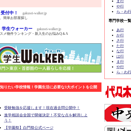
ま行
や行
ら・わ
ト受付中！
gakusei-walker.jp
、簡単お部屋探し
専門学校一
｜学生ウォーカー
gakusei-walker.jp
あ行
スメ物件ランキング・新入生のお悩みQ＆A
か行
さ行
た行
な行
は行
ま行
や行
ら・わ
知りたい学校情報！学園生活に必要な3大ポイントを公開
受験勉強を応援します！現在過去問公開中！
進学相談会全国で開催決定！不安な点を解消しよ
う！
【学園祭】白門祭公式ページ