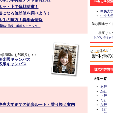
大学入学共通テスト情報2021
中央大学関
ネット上で資料請求！
中央大学
気になる偏差値を調べよう！
中央大学（
学生の味方！奨学金情報
学校関連サイ
試験の日程・教科をチェック！
相互リン
お問い合わ
大学周辺のお部屋探し！！
後楽園キャンパス
多摩キャンパス
他の大学情
大学一覧
あ行
か行
さ行
た行
中央大学までの徒歩ルート・乗り換え案内
な行
は行