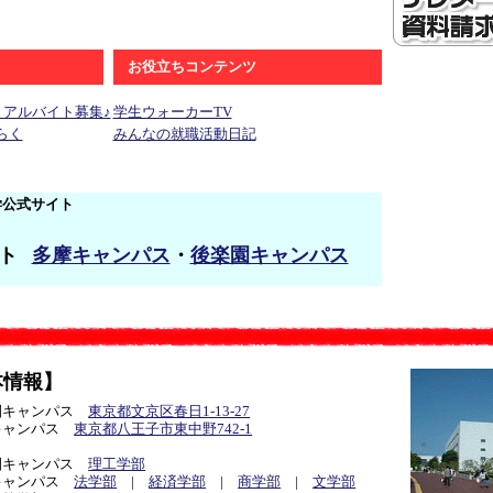
お役立ちコンテンツ
・アルバイト募集♪
学生ウォーカーTV
らく
みんなの就職活動日記
学公式サイト
ト
多摩キャンパス
・
後楽園キャンパス
本情報】
園キャンパス
東京都文京区春日1-13-27
キャンパス
東京都八王子市東中野742-1
園キャンパス
理工学部
キャンパス
法学部
|
経済学部
|
商学部
|
文学部