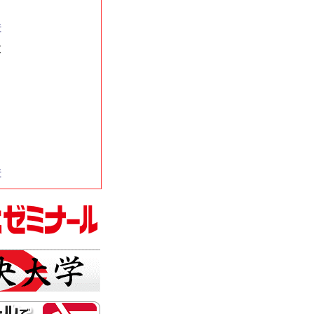
行
覧
行