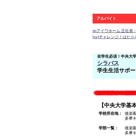
アルバイト
㈱アイワホーム 正社員
[en]チャレンジ！はた☆
在学生必須！中央大
シラバス
学生生活サポー
【中央大学基
学校所在地：
後楽
多摩
学部一覧：
後楽
多摩